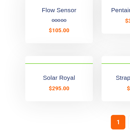
Flow Sensor
Pentai
Rated
5.00
out of 5
$
$
105.00
Solar Royal
Strap
$
295.00
$
1