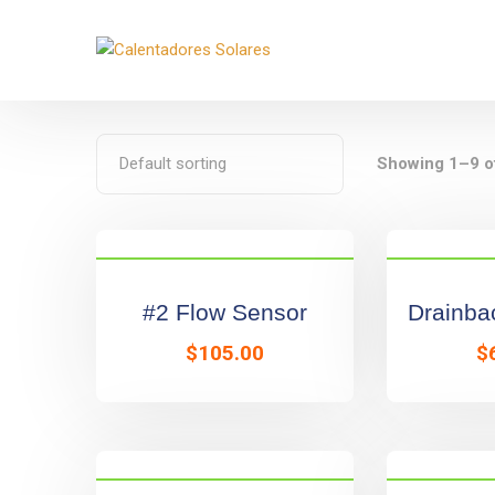
Movil:
+52 33 3485 1386
Email:
contacto@biosolare.c
Showing 1–9 of
#2 Flow Sensor
Drainba
$
105.00
$