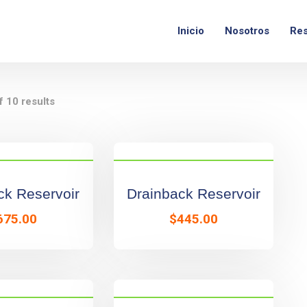
om
Lunes - Viernes:
9am – 6pm
Ver ubicación
Inicio
Nosotros
Res
 10 results
ck Reservoir
Drainback Reservoir
675.00
$
445.00